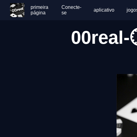
primeira
Conecte-
aplicativo
jogo
página
se
00real