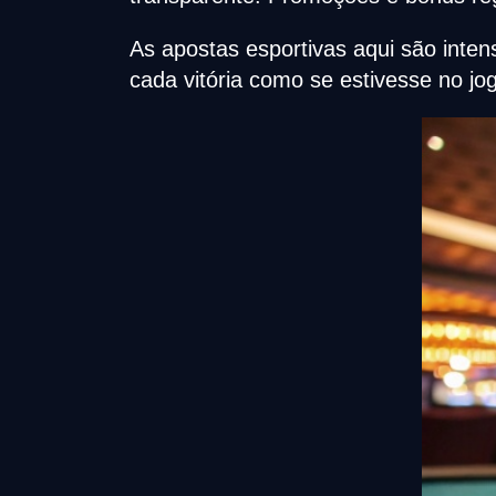
As apostas esportivas aqui são inte
cada vitória como se estivesse no jo