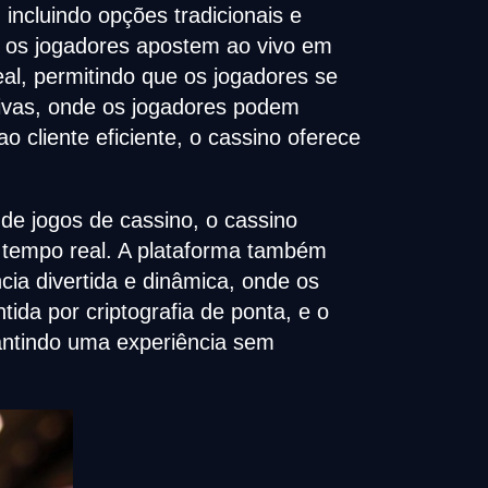
ncluindo opções tradicionais e
e os jogadores apostem ao vivo em
al, permitindo que os jogadores se
ivas, onde os jogadores podem
 cliente eficiente, o cassino oferece
de jogos de cassino, o cassino
 tempo real. A plataforma também
ia divertida e dinâmica, onde os
da por criptografia de ponta, e o
rantindo uma experiência sem