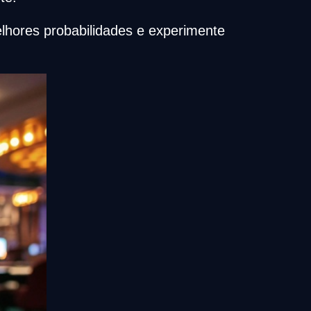
lhores probabilidades e experimente