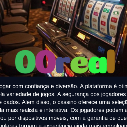
jogar com confiança e diversão. A plataforma é o
a variedade de jogos. A segurança dos jogadores é
e dados. Além disso, o cassino oferece uma seleç
da mais realista e interativa. Os jogadores podem 
 ou por dispositivos móveis, com a garantia de q
ulares tornam a experiência ainda mais empolgan