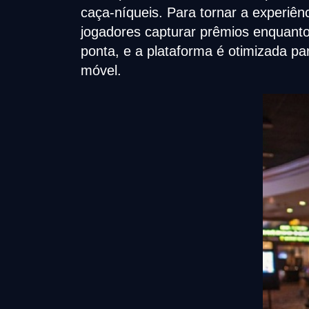
caça-níqueis. Para tornar a experiên
jogadores capturar prêmios enquanto
ponta, e a plataforma é otimizada pa
móvel.